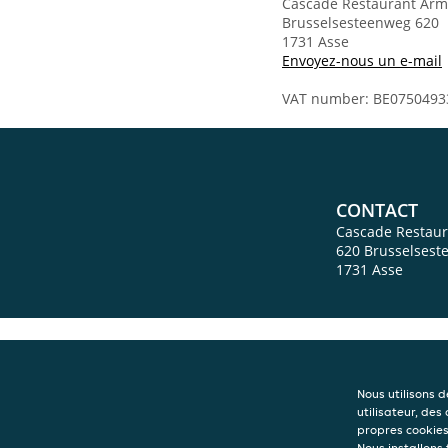
Cascade Restaurant Ar
Brusselsesteenweg 620
1731 Asse
Envoyez-nous un e-mail
VAT number: BE0750493
CONTACT
Cascade Restau
620 Brusselses
1731
Asse
Nous utilisons 
utilisateur, des
propres cookies 
Nous installons