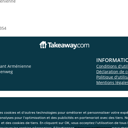
ménienne
354
INFORMATI
rant Arménienne
Conditions d'util
teenweg
Déclaration de c
Politique d'utili
Mentions légale
des cookies et d'autres technologies pour améliorer et personnaliser votre exp
 analyses pour l'optimisation et des publicités en partenariat avec des tiers. N
et des cookies de tiers. En cliquant sur OK, vous acceptez l'utilisation de tous 
 toujours les cookies nécessaires. Sélectionnez
Gérer vos préférences
pour chois