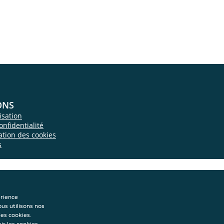
ONS
isation
onfidentialité
sation des cookies
s
érience
ous utilisons nos
les cookies.
ir les cookies