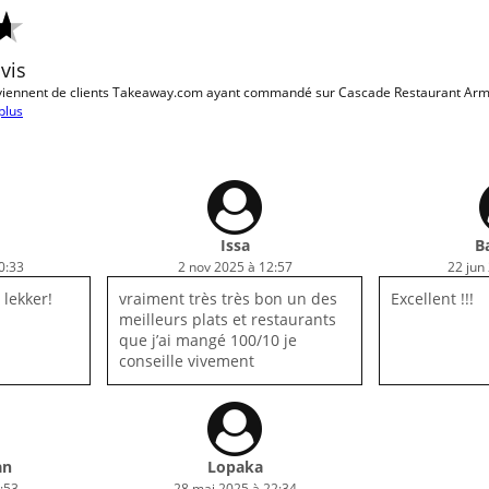
avis
viennent de clients Takeaway.com ayant commandé sur Cascade Restaurant Arm
plus
Issa
B
0:33
2 nov 2025 à 12:57
22 jun
 lekker!
vraiment très très bon un des
Excellent !!!
meilleurs plats et restaurants
que j’ai mangé 100/10 je
conseille vivement
an
Lopaka
:53
28 mai 2025 à 22:34